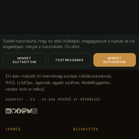
Sütiket használunk, hogy az oldal működjön, megjegyezzük a nyelvet, és ha
engedélyezi, mérjük a használatot. Ön dönt.
LavX Managed Systems
MINDET
MINDET
TESTRESZABÁS
ELUTASÍTOM
ELFOGADOM
EU-ban működő AI-mérnökség európai vállalkozásoknak.
RAG, LLMOps, ágensek, egyedi szoftver. Modellfüggetlen,
vendor lock-in nélkül.
BUDAPEST · EU · EU-BAN MŰKÖDŐ AI-MÉRNÖKSÉG
TERMÉK
BIZONYÍTÉK