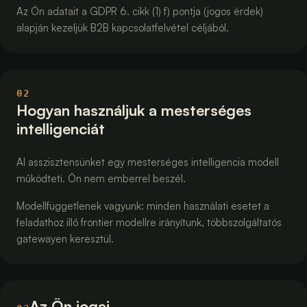
Az Ön adatait a GDPR 6. cikk (1) f) pontja (jogos érdek)
alapján kezeljük B2B kapcsolatfelvétel céljából.
02
Hogyan használjuk a mesterséges
intelligenciát
AI asszisztensünket egy mesterséges intelligencia modell
működteti. Ön nem emberrel beszél.
Modellfüggetlenek vagyunk: minden használati esetet a
feladathoz illő frontier modellre irányítunk, többszolgáltatós
gatewayen keresztül.
Az Ön jogai