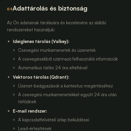
Adattárolás és biztonság
04
Az Ön adatainak tárolására és kezelésére az alábbi
rendszereket használjuk:
Ideiglenes tárolás (Valkey)
:
Csevegési munkamenetek és üzenetek
A csevegésekből származó felhasználói információk
Automatikus törlés 24 óra elteltével
Vektoros tárolás (Qdrant)
:
Üzenet-beágyazások a kontextus megértéséhez
A csevegési munkamenetekkel együtt 24 óra után
törlődnek
E-mail rendszer
:
A kapcsolatfelvételi űrlap beküldései
Lead-értesítések