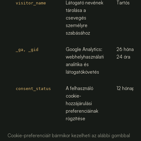
Látogató nevének
Tartós
visitor_name
tárolása a
csevegés
személyre
szabásához
Google Analytics:
26 hónap /
_ga, _gid
webhelyhasználati
24 óra
analitika és
látogatókövetés
A felhasználó
12 hónap
consent_status
cookie-
hozzájárulási
preferenciáinak
rögzítése
Cookie-preferenciáit bármikor kezelheti az alábbi gombbal