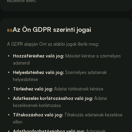
kezelése ellen.
Az Ön GDPR szerinti jogai
06
A GDPR alapján Önt az alábbi jogok illetik meg:
Hozzáféréshez való jog
:
Másolat kérése a személyes
adatairól
Helyesbítéshez való jog
:
Személyes adatainak
helyesbítése
Törléshez való jog
:
Adatai törlésének kérése
Adatkezelés korlátozásához való jog
:
Adatai
kezelésének korlátozása
Tiltakozáshoz való jog
:
Tiltakozás adatainak kezelése
ellen
Adathordozhatósághoz való jog
:
Adatainak