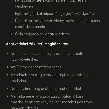
Felhasználói interakciók névtelen rögzítése a
webhelyen
Egérmozgás, kattintások és görgetés viselkedése
Űrlap-interakciók (az érzékeny mezők automatikusan
maszkolva vannak)
Oldalnavigáció és időzítési adatok
Adatvédelmi fókuszú megközelítés:
Nem használunk személyes adatot vagy sütit
nyomkövetéshez
Az IP-címek anonimizálva vannak
Az adatok kizárólag németországi szervereinken
tárolódnak
Nem osztunk meg adatot harmadik felekkel
A munkamenet-visszajátszások automatikusan
maszkolják az érzékeny beviteli mezőket (jelszavak,
bankkártyák stb.)