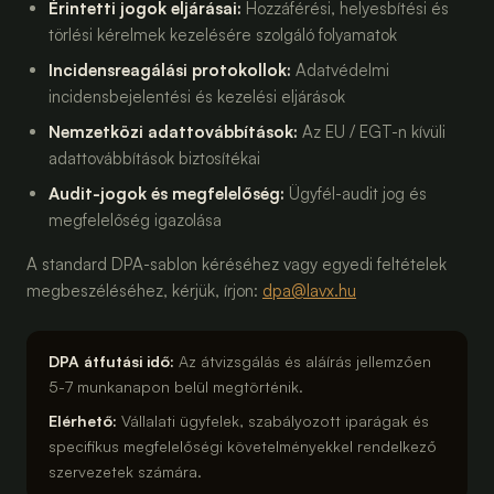
Érintetti jogok eljárásai
:
Hozzáférési, helyesbítési és
törlési kérelmek kezelésére szolgáló folyamatok
Incidensreagálási protokollok
:
Adatvédelmi
incidensbejelentési és kezelési eljárások
Nemzetközi adattovábbítások
:
Az EU / EGT-n kívüli
adattovábbítások biztosítékai
Audit-jogok és megfelelőség
:
Ügyfél-audit jog és
megfelelőség igazolása
A standard DPA-sablon kéréséhez vagy egyedi feltételek
megbeszéléséhez, kérjük, írjon:
dpa@lavx.hu
DPA átfutási idő:
Az átvizsgálás és aláírás jellemzően
5-7 munkanapon belül megtörténik.
Elérhető:
Vállalati ügyfelek, szabályozott iparágak és
specifikus megfelelőségi követelményekkel rendelkező
szervezetek számára.