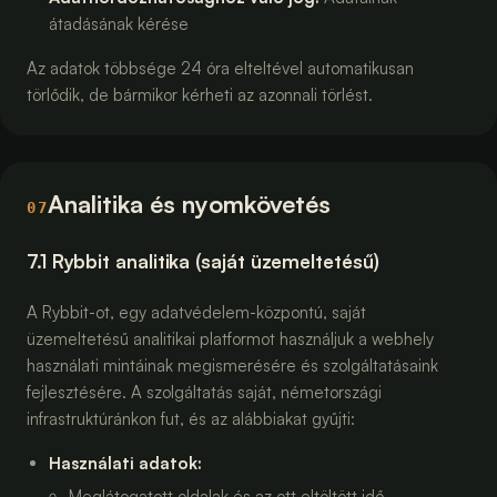
átadásának kérése
Az adatok többsége 24 óra elteltével automatikusan
törlődik, de bármikor kérheti az azonnali törlést.
Analitika és nyomkövetés
07
7.1 Rybbit analitika (saját üzemeltetésű)
A Rybbit-ot, egy adatvédelem-központú, saját
üzemeltetésű analitikai platformot használjuk a webhely
használati mintáinak megismerésére és szolgáltatásaink
fejlesztésére. A szolgáltatás saját, németországi
infrastruktúránkon fut, és az alábbiakat gyűjti:
Használati adatok
:
Meglátogatott oldalak és az ott eltöltött idő