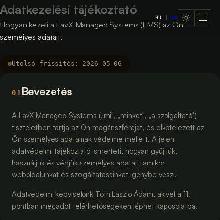
Adatkezelési tájékoztató
HU
|
EN
LavX Managed Systems
Hogyan kezeli a LavX Managed Systems (LMS) az Ön
személyes adatait.
Utolsó frissítés:
2026-05-06
Bevezetés
01
A LavX Managed Systems („mi", „minket", „a szolgáltató")
tiszteletben tartja az Ön magánszféráját, és elkötelezett az
Ön személyes adatainak védelme mellett. A jelen
adatvédelmi tájékoztató ismerteti, hogyan gyűjtjük,
használjuk és védjük személyes adatait, amikor
weboldalunkat és szolgáltatásainkat igénybe veszi.
Adatvédelmi képviselőnk Tóth László Ádám, akivel a 11.
pontban megadott elérhetőségeken léphet kapcsolatba.