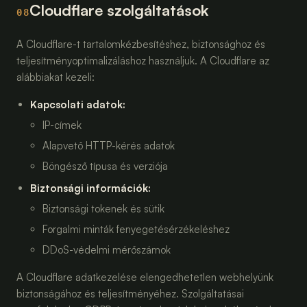
Cloudflare szolgáltatások
08
A Cloudflare-t tartalomkézbesítéshez, biztonsághoz és
teljesítményoptimalizáláshoz használjuk. A Cloudflare az
alábbiakat kezeli:
Kapcsolati adatok
:
IP-címek
Alapvető HTTP-kérés adatok
Böngésző típusa és verziója
Biztonsági információk
:
Biztonsági tokenek és sütik
Forgalmi minták fenyegetésérzékeléshez
DDoS-védelmi mérőszámok
A Cloudflare adatkezelése elengedhetetlen webhelyünk
biztonságához és teljesítményéhez. Szolgáltatásai