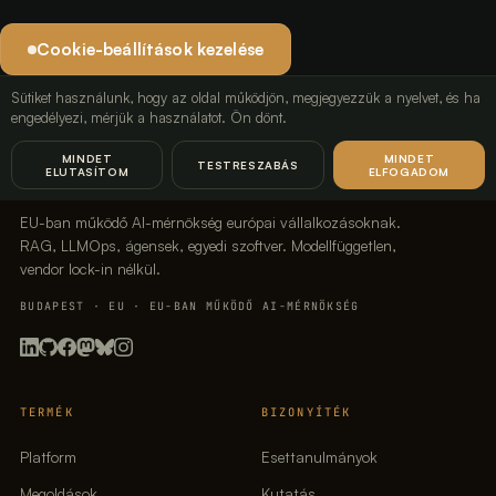
Cookie-beállítások kezelése
Sütiket használunk, hogy az oldal működjön, megjegyezzük a nyelvet, és ha
engedélyezi, mérjük a használatot. Ön dönt.
LavX Managed Systems
MINDET
MINDET
TESTRESZABÁS
ELUTASÍTOM
ELFOGADOM
EU-ban működő AI-mérnökség európai vállalkozásoknak.
RAG, LLMOps, ágensek, egyedi szoftver. Modellfüggetlen,
vendor lock-in nélkül.
BUDAPEST · EU · EU-BAN MŰKÖDŐ AI-MÉRNÖKSÉG
TERMÉK
BIZONYÍTÉK
Platform
Esettanulmányok
Megoldások
Kutatás