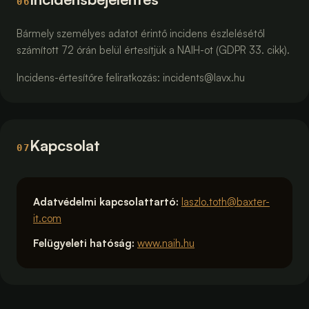
06
Bármely személyes adatot érintő incidens észlelésétől
számított 72 órán belül értesítjük a NAIH-ot (GDPR 33. cikk).
Incidens-értesítőre feliratkozás:
incidents@lavx.hu
Kapcsolat
07
Adatvédelmi kapcsolattartó
:
laszlo.toth@baxter-
it.com
Felügyeleti hatóság
:
www.naih.hu