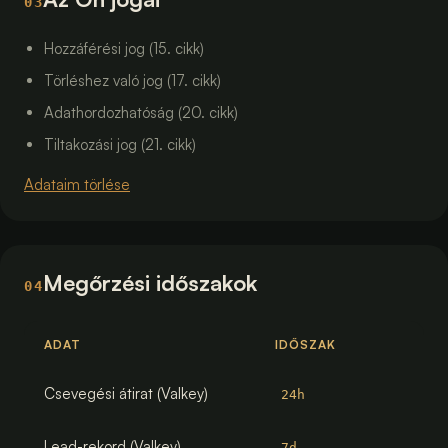
03
Hozzáférési jog (15. cikk)
Törléshez való jog (17. cikk)
Adathordozhatóság (20. cikk)
Tiltakozási jog (21. cikk)
Adataim törlése
Megőrzési időszakok
04
ADAT
IDŐSZAK
Csevegési átirat (Valkey)
24h
Lead-rekord (Valkey)
7d