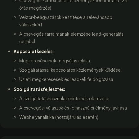
Csevegési kontextus és előzmények fenntartása (24
órás megőrzés)
Vektor-beágyazások készítése a relevánsabb
válaszokért
A csevegés tartalmának elemzése lead-generálás
céljából
Kapcsolatkezelés
:
Megkereséseinek megválaszolása
Szolgáltatással kapcsolatos közlemények küldése
Üzleti megkeresések és lead-ek feldolgozása
Szolgáltatásfejlesztés
:
A szolgáltatáshasználat mintáinak elemzése
A csevegési válaszok és felhasználói élmény javítása
Webhelyanalitika (hozzájárulás esetén)