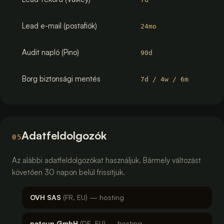
Lead e-mail (postafiók)
24mo
Audit napló (Pino)
90d
Borg biztonsági mentés
7d / 4w / 6m
Adatfeldolgozók
05
Az alábbi adatfeldolgozókat használjuk. Bármely változást
követően 30 napon belül frissítjük.
OVH SAS
(FR, EU) — hosting
netcup GmbH
(DE, EU) — hosting