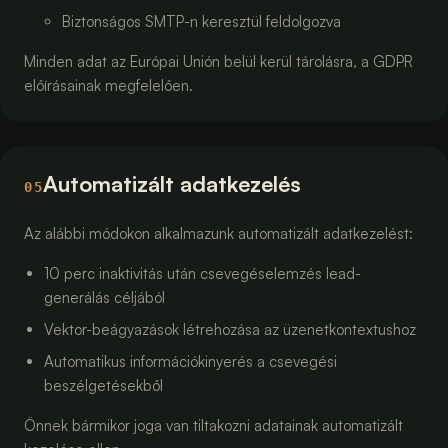
Biztonságos SMTP-n keresztül feldolgozva
Minden adat az Európai Unión belül kerül tárolásra, a GDPR
előírásainak megfelelően.
Automatizált adatkezelés
05
Az alábbi módokon alkalmazunk automatizált adatkezelést:
10 perc inaktivitás után csevegéselemzés lead-
generálás céljából
Vektor-beágyazások létrehozása az üzenetkontextushoz
Automatikus információkinyerés a csevegési
beszélgetésekből
Önnek bármikor joga van tiltakozni adatainak automatizált