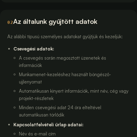
Az általunk gyűjtött adatok
02
Az alábbi típusú személyes adatokat gyűjtjük és kezeljük:
Csevegési adatok
:
A csevegés során megosztott üzenetek és
információk
Munkamenet-kezeléshez használt böngésző-
ujjlenyomat
Automatikusan kinyert információk, mint név, cég vagy
projekt-részletek
Minden csevegési adat 24 óra elteltével
automatikusan törlődik
Kapcsolatfelvételi űrlap adatai
:
Név és e-mail cím